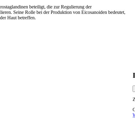
taglandinen beteiligt, die zur Regulierung der
ren. Seine Rolle bei der Produktion von Eicosanoiden bedeutet,
 der Haut betreffen.
G
W