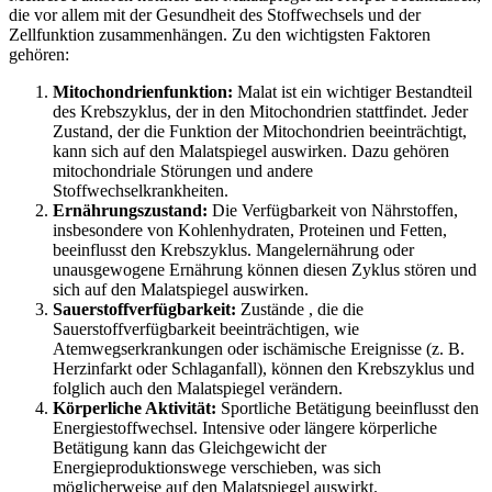
die vor allem mit der Gesundheit des Stoffwechsels und der
Zellfunktion zusammenhängen. Zu den wichtigsten Faktoren
gehören:
Mitochondrienfunktion:
Malat
ist ein wichtiger Bestandteil
des Krebszyklus, der in den Mitochondrien stattfindet. Jeder
Zustand, der die Funktion der Mitochondrien beeinträchtigt,
kann sich auf den Malatspiegel auswirken. Dazu gehören
mitochondriale Störungen und andere
Stoffwechselkrankheiten.
Ernährungszustand:
Die
Verfügbarkeit von Nährstoffen,
insbesondere von Kohlenhydraten, Proteinen und Fetten,
beeinflusst den Krebszyklus. Mangelernährung oder
unausgewogene Ernährung können diesen Zyklus stören und
sich auf den Malatspiegel auswirken.
Sauerstoffverfügbarkeit:
Zustände
, die die
Sauerstoffverfügbarkeit beeinträchtigen, wie
Atemwegserkrankungen oder ischämische Ereignisse (z. B.
Herzinfarkt oder Schlaganfall), können den Krebszyklus und
folglich auch den Malatspiegel verändern.
Körperliche Aktivität:
Sportliche Betätigung
beeinflusst den
Energiestoffwechsel. Intensive oder längere körperliche
Betätigung kann das Gleichgewicht der
Energieproduktionswege verschieben, was sich
möglicherweise auf den Malatspiegel auswirkt.