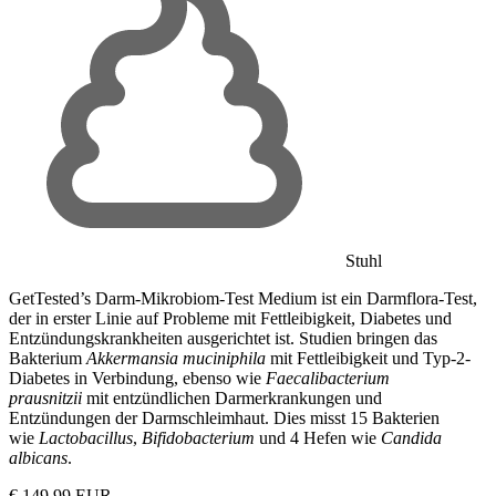
Stuhl
GetTested’s Darm-Mikrobiom-Test Medium ist ein Darmflora-Test,
der in erster Linie auf Probleme mit Fettleibigkeit, Diabetes und
Entzündungskrankheiten ausgerichtet ist. Studien bringen das
Bakterium
Akkermansia muciniphila
mit Fettleibigkeit und Typ-2-
Diabetes in Verbindung, ebenso wie
Faecalibacterium
prausnitzii
mit entzündlichen Darmerkrankungen und
Entzündungen der Darmschleimhaut. Dies misst 15 Bakterien
wie
Lactobacillus
,
Bifidobacterium
und 4 Hefen wie
Candida
albicans
.
€ 149.99 EUR