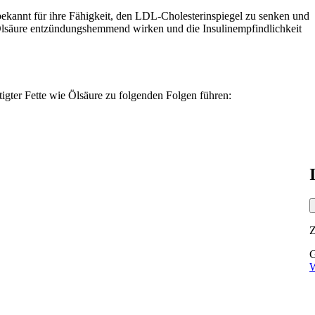
t bekannt für ihre Fähigkeit, den LDL-Cholesterinspiegel zu senken und
Ölsäure entzündungshemmend wirken und die Insulinempfindlichkeit
gter Fette wie Ölsäure zu folgenden Folgen führen:
G
W