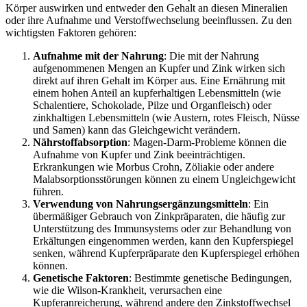
Körper auswirken und entweder den Gehalt an diesen Mineralien
oder ihre Aufnahme und Verstoffwechselung beeinflussen. Zu den
wichtigsten Faktoren gehören:
Aufnahme mit der Nahrung
: Die mit der Nahrung
aufgenommenen Mengen an Kupfer und Zink wirken sich
direkt auf ihren Gehalt im Körper aus. Eine Ernährung mit
einem hohen Anteil an kupferhaltigen Lebensmitteln (wie
Schalentiere, Schokolade, Pilze und Organfleisch) oder
zinkhaltigen Lebensmitteln (wie Austern, rotes Fleisch, Nüsse
und Samen) kann das Gleichgewicht verändern.
Nährstoffabsorption
: Magen-Darm-Probleme können die
Aufnahme von Kupfer und Zink beeinträchtigen.
Erkrankungen wie Morbus Crohn, Zöliakie oder andere
Malabsorptionsstörungen können zu einem Ungleichgewicht
führen.
Verwendung von Nahrungsergänzungsmitteln
: Ein
übermäßiger Gebrauch von Zinkpräparaten, die häufig zur
Unterstützung des Immunsystems oder zur Behandlung von
Erkältungen eingenommen werden, kann den Kupferspiegel
senken, während Kupferpräparate den Kupferspiegel erhöhen
können.
Genetische Faktoren
: Bestimmte genetische Bedingungen,
wie die Wilson-Krankheit, verursachen eine
Kupferanreicherung, während andere den Zinkstoffwechsel