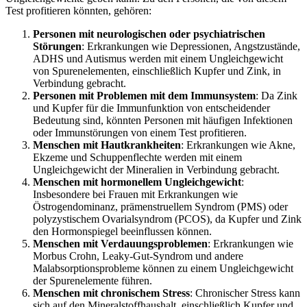
Test profitieren könnten, gehören:
Personen mit neurologischen oder psychiatrischen
Störungen
: Erkrankungen wie Depressionen, Angstzustände,
ADHS und Autismus werden mit einem Ungleichgewicht
von Spurenelementen, einschließlich Kupfer und Zink, in
Verbindung gebracht.
Personen mit Problemen mit dem Immunsystem
: Da Zink
und Kupfer für die Immunfunktion von entscheidender
Bedeutung sind, könnten Personen mit häufigen Infektionen
oder Immunstörungen von einem Test profitieren.
Menschen mit Hautkrankheiten
: Erkrankungen wie Akne,
Ekzeme und Schuppenflechte werden mit einem
Ungleichgewicht der Mineralien in Verbindung gebracht.
Menschen mit hormonellem Ungleichgewicht
:
Insbesondere bei Frauen mit Erkrankungen wie
Östrogendominanz, prämenstruellem Syndrom (PMS) oder
polyzystischem Ovarialsyndrom (PCOS), da Kupfer und Zink
den Hormonspiegel beeinflussen können.
Menschen mit Verdauungsproblemen
: Erkrankungen wie
Morbus Crohn, Leaky-Gut-Syndrom und andere
Malabsorptionsprobleme können zu einem Ungleichgewicht
der Spurenelemente führen.
Menschen mit chronischem Stress
: Chronischer Stress kann
sich auf den Mineralstoffhaushalt, einschließlich Kupfer und