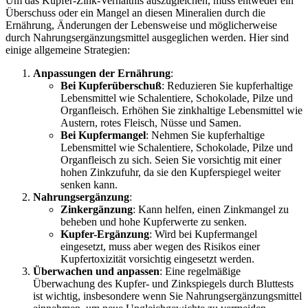
Um das Kupfer-Zink-Verhältnis auszugleichen, muss entweder ein
Überschuss oder ein Mangel an diesen Mineralien durch die
Ernährung, Änderungen der Lebensweise und möglicherweise
durch Nahrungsergänzungsmittel ausgeglichen werden. Hier sind
einige allgemeine Strategien:
Anpassungen der Ernährung
:
Bei Kupferüberschuß
: Reduzieren Sie kupferhaltige
Lebensmittel wie Schalentiere, Schokolade, Pilze und
Organfleisch. Erhöhen Sie zinkhaltige Lebensmittel wie
Austern, rotes Fleisch, Nüsse und Samen.
Bei Kupfermangel
: Nehmen Sie kupferhaltige
Lebensmittel wie Schalentiere, Schokolade, Pilze und
Organfleisch zu sich. Seien Sie vorsichtig mit einer
hohen Zinkzufuhr, da sie den Kupferspiegel weiter
senken kann.
Nahrungsergänzung
:
Zinkergänzung
: Kann helfen, einen Zinkmangel zu
beheben und hohe Kupferwerte zu senken.
Kupfer-Ergänzung
: Wird bei Kupfermangel
eingesetzt, muss aber wegen des Risikos einer
Kupfertoxizität vorsichtig eingesetzt werden.
Überwachen und anpassen
: Eine regelmäßige
Überwachung des Kupfer- und Zinkspiegels durch Bluttests
ist wichtig, insbesondere wenn Sie Nahrungsergänzungsmittel