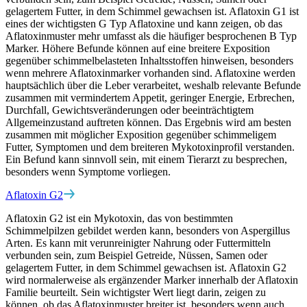
gelagertem Futter, in dem Schimmel gewachsen ist. Aflatoxin G1 ist
eines der wichtigsten G Typ Aflatoxine und kann zeigen, ob das
Aflatoxinmuster mehr umfasst als die häufiger besprochenen B Typ
Marker. Höhere Befunde können auf eine breitere Exposition
gegenüber schimmelbelasteten Inhaltsstoffen hinweisen, besonders
wenn mehrere Aflatoxinmarker vorhanden sind. Aflatoxine werden
hauptsächlich über die Leber verarbeitet, weshalb relevante Befunde
zusammen mit vermindertem Appetit, geringer Energie, Erbrechen,
Durchfall, Gewichtsveränderungen oder beeinträchtigtem
Allgemeinzustand auftreten können. Das Ergebnis wird am besten
zusammen mit möglicher Exposition gegenüber schimmeligem
Futter, Symptomen und dem breiteren Mykotoxinprofil verstanden.
Ein Befund kann sinnvoll sein, mit einem Tierarzt zu besprechen,
besonders wenn Symptome vorliegen.
Aflatoxin G2
Aflatoxin G2 ist ein Mykotoxin, das von bestimmten
Schimmelpilzen gebildet werden kann, besonders von Aspergillus
Arten. Es kann mit verunreinigter Nahrung oder Futtermitteln
verbunden sein, zum Beispiel Getreide, Nüssen, Samen oder
gelagertem Futter, in dem Schimmel gewachsen ist. Aflatoxin G2
wird normalerweise als ergänzender Marker innerhalb der Aflatoxin
Familie beurteilt. Sein wichtigster Wert liegt darin, zeigen zu
können, ob das Aflatoxinmuster breiter ist, besonders wenn auch