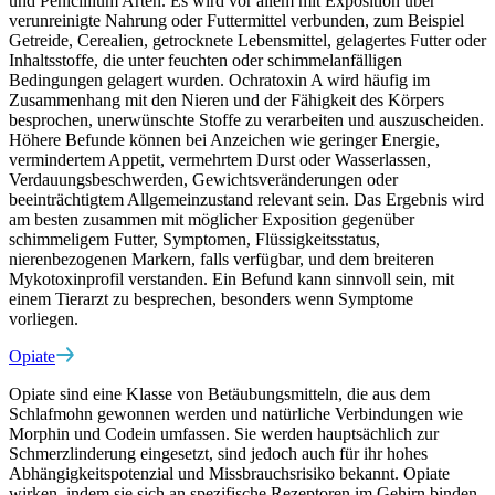
und Penicillium Arten. Es wird vor allem mit Exposition über
verunreinigte Nahrung oder Futtermittel verbunden, zum Beispiel
Getreide, Cerealien, getrocknete Lebensmittel, gelagertes Futter oder
Inhaltsstoffe, die unter feuchten oder schimmelanfälligen
Bedingungen gelagert wurden. Ochratoxin A wird häufig im
Zusammenhang mit den Nieren und der Fähigkeit des Körpers
besprochen, unerwünschte Stoffe zu verarbeiten und auszuscheiden.
Höhere Befunde können bei Anzeichen wie geringer Energie,
vermindertem Appetit, vermehrtem Durst oder Wasserlassen,
Verdauungsbeschwerden, Gewichtsveränderungen oder
beeinträchtigtem Allgemeinzustand relevant sein. Das Ergebnis wird
am besten zusammen mit möglicher Exposition gegenüber
schimmeligem Futter, Symptomen, Flüssigkeitsstatus,
nierenbezogenen Markern, falls verfügbar, und dem breiteren
Mykotoxinprofil verstanden. Ein Befund kann sinnvoll sein, mit
einem Tierarzt zu besprechen, besonders wenn Symptome
vorliegen.
Opiate
Opiate sind eine Klasse von Betäubungsmitteln, die aus dem
Schlafmohn gewonnen werden und natürliche Verbindungen wie
Morphin und Codein umfassen. Sie werden hauptsächlich zur
Schmerzlinderung eingesetzt, sind jedoch auch für ihr hohes
Abhängigkeitspotenzial und Missbrauchsrisiko bekannt. Opiate
wirken, indem sie sich an spezifische Rezeptoren im Gehirn binden,