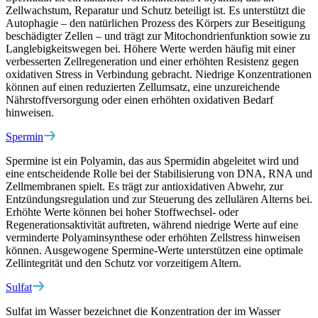
Zellwachstum, Reparatur und Schutz beteiligt ist. Es unterstützt die
Autophagie – den natürlichen Prozess des Körpers zur Beseitigung
beschädigter Zellen – und trägt zur Mitochondrienfunktion sowie zu
Langlebigkeitswegen bei. Höhere Werte werden häufig mit einer
verbesserten Zellregeneration und einer erhöhten Resistenz gegen
oxidativen Stress in Verbindung gebracht. Niedrige Konzentrationen
können auf einen reduzierten Zellumsatz, eine unzureichende
Nährstoffversorgung oder einen erhöhten oxidativen Bedarf
hinweisen.
Spermin
Spermine ist ein Polyamin, das aus Spermidin abgeleitet wird und
eine entscheidende Rolle bei der Stabilisierung von DNA, RNA und
Zellmembranen spielt. Es trägt zur antioxidativen Abwehr, zur
Entzündungsregulation und zur Steuerung des zellulären Alterns bei.
Erhöhte Werte können bei hoher Stoffwechsel- oder
Regenerationsaktivität auftreten, während niedrige Werte auf eine
verminderte Polyaminsynthese oder erhöhten Zellstress hinweisen
können. Ausgewogene Spermine-Werte unterstützen eine optimale
Zellintegrität und den Schutz vor vorzeitigem Altern.
Sulfat
Sulfat im Wasser bezeichnet die Konzentration der im Wasser