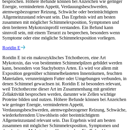
besprochen. Höhere Befunde können bei Anzeichen wie geringer
Energie, vermindertem Appetit, Verdauungsbeschwerden,
atemwegsbezogener Reizung, Schwäche oder beeinträchtigtem
Allgemeinzustand relevant sein. Das Ergebnis wird am besten
zusammen mit möglicher Schimmelexposition, Symptomen und
dem breiteren Mykotoxinprofil verstanden. Ein Befund kann
sinnvoll sein, mit einem Tierarzt zu besprechen, besonders wenn
Symptome oder eine mögliche Schimmelexposition vorliegen.
Roridin E
Roridin E ist ein makrozyklisches Trichothecen, eine Art
Mykotoxin, das von bestimmten Schimmelpilzen gebildet werden
kann, besonders von Stachybotrys Arten. Es wird vor allem mit
Exposition gegenüber schimmelbelasteten Innenräumen, feuchten
Materialien, verunreinigtem Futter oder Umgebungen verbunden, in
denen Schimmel gewachsen ist. Roridin E ist besonders relevant,
weil Trichothecene dieser Art im Zusammenhang mit gestörter
Zellaktivität besprochen werden, darunter wie Zellen wichtige
Proteine bilden und nutzen. Höhere Befunde können bei Anzeichen
wie geringer Energie, vermindertem Appetit,
Verdauungsbeschwerden, atemwegsbezogener Reizung, Schwäche,
wiederkehrendem Unwohlsein oder beeinträchtigtem
Allgemeinzustand relevant sein. Das Ergebnis wird am besten
zusammen mit möglicher Schimmelexposition, Symptomen und