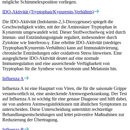
mögliche Schimmelexposition vorliegen.
IDO-Aktivität (Tryptophan/Kynurenin-Verhältnis)
Die IDO-Aktivität (Indolamin-2,3-Dioxygenase) spiegelt die
Geschwindigkeit wider, mit der die Aminosäure Tryptophan in
Kynurenin umgewandelt wird. Dieser Stoffwechselweg wird durch
Immun- und Entzündungssignale reguliert, insbesondere durch
Zytokine wie Interferon-γ. Eine erhöhte IDO-Aktivität (niedriges
Tryptophan/Kynurenin-Verhältnis) kann auf Immunaktivierung,
chronische Entzündungen oder oxidativen Stress hinweisen. Eine
ausgeglichene IDO-Aktivität deutet auf eine normale
Immunregulation und eine ausreichende Verfügbarkeit von
Tryptophan für die Synthese von Serotonin und Melatonin hin.
Influenza A
Influenza A ist eine Hauptart von Viren, die für die saisonale Grippe
verantwortlich ist, eine ansteckende Atemwegserkrankung. Der Test
auf Influenza A ist wichtig für eine genaue Diagnose und hilft dabei,
sie von anderen Atemwegsinfektionen mit ähnlichen Symptomen zu
unterscheiden. Diese Unterscheidung unterstützt rechtzeitige
Behandlungsentscheidungen und leitet präventive Maßnahmen zur
Reduzierung der Übertragung.
Influenza B