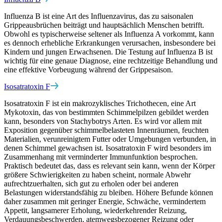
Influenza B ist eine Art des Influenzavirus, das zu saisonalen
Grippeausbrüchen beiträgt und hauptsächlich Menschen betrifft.
Obwohl es typischerweise seltener als Influenza A vorkommt, kann
es dennoch erhebliche Erkrankungen verursachen, insbesondere bei
Kindern und jungen Erwachsenen. Die Testung auf Influenza B ist
wichtig für eine genaue Diagnose, eine rechtzeitige Behandlung und
eine effektive Vorbeugung während der Grippesaison.
Isosatratoxin F
Isosatratoxin F ist ein makrozyklisches Trichothecen, eine Art
Mykotoxin, das von bestimmten Schimmelpilzen gebildet werden
kann, besonders von Stachybotrys Arten. Es wird vor allem mit
Exposition gegenüber schimmelbelasteten Innenräumen, feuchten
Materialien, verunreinigtem Futter oder Umgebungen verbunden, in
denen Schimmel gewachsen ist. Isosatratoxin F wird besonders im
Zusammenhang mit verminderter Immunfunktion besprochen.
Praktisch bedeutet das, dass es relevant sein kann, wenn der Körper
größere Schwierigkeiten zu haben scheint, normale Abwehr
aufrechtzuerhalten, sich gut zu erholen oder bei anderen
Belastungen widerstandsfähig zu bleiben. Höhere Befunde können
daher zusammen mit geringer Energie, Schwäche, vermindertem
Appetit, langsamerer Erholung, wiederkehrender Reizung,
Verdauungsbeschwerden, atemwegsbezogener Reizung oder