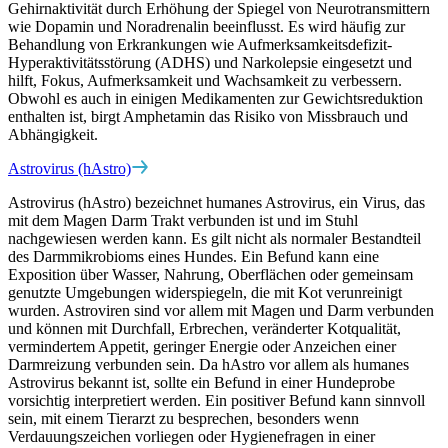
Gehirnaktivität durch Erhöhung der Spiegel von Neurotransmittern
wie Dopamin und Noradrenalin beeinflusst. Es wird häufig zur
Behandlung von Erkrankungen wie Aufmerksamkeitsdefizit-
Hyperaktivitätsstörung (ADHS) und Narkolepsie eingesetzt und
hilft, Fokus, Aufmerksamkeit und Wachsamkeit zu verbessern.
Obwohl es auch in einigen Medikamenten zur Gewichtsreduktion
enthalten ist, birgt Amphetamin das Risiko von Missbrauch und
Abhängigkeit.
Astrovirus (hAstro)
Astrovirus (hAstro) bezeichnet humanes Astrovirus, ein Virus, das
mit dem Magen Darm Trakt verbunden ist und im Stuhl
nachgewiesen werden kann. Es gilt nicht als normaler Bestandteil
des Darmmikrobioms eines Hundes. Ein Befund kann eine
Exposition über Wasser, Nahrung, Oberflächen oder gemeinsam
genutzte Umgebungen widerspiegeln, die mit Kot verunreinigt
wurden. Astroviren sind vor allem mit Magen und Darm verbunden
und können mit Durchfall, Erbrechen, veränderter Kotqualität,
vermindertem Appetit, geringer Energie oder Anzeichen einer
Darmreizung verbunden sein. Da hAstro vor allem als humanes
Astrovirus bekannt ist, sollte ein Befund in einer Hundeprobe
vorsichtig interpretiert werden. Ein positiver Befund kann sinnvoll
sein, mit einem Tierarzt zu besprechen, besonders wenn
Verdauungszeichen vorliegen oder Hygienefragen in einer