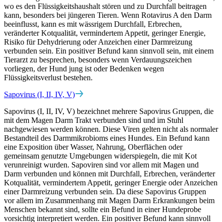
wo es den Flüssigkeitshaushalt stören und zu Durchfall beitragen
kann, besonders bei jüngeren Tieren. Wenn Rotavirus A den Darm
beeinflusst, kann es mit wässrigem Durchfall, Erbrechen,
veränderter Kotqualität, vermindertem Appetit, geringer Energie,
Risiko für Dehydrierung oder Anzeichen einer Darmreizung
verbunden sein. Ein positiver Befund kann sinnvoll sein, mit einem
Tierarzt zu besprechen, besonders wenn Verdauungszeichen
vorliegen, der Hund jung ist oder Bedenken wegen
Flüssigkeitsverlust bestehen.
Sapovirus (I, II, IV, V)
Sapovirus (I, II, IV, V) bezeichnet mehrere Sapovirus Gruppen, die
mit dem Magen Darm Trakt verbunden sind und im Stuhl
nachgewiesen werden können. Diese Viren gelten nicht als normaler
Bestandteil des Darmmikrobioms eines Hundes. Ein Befund kann
eine Exposition über Wasser, Nahrung, Oberflächen oder
gemeinsam genutzte Umgebungen widerspiegeln, die mit Kot
verunreinigt wurden. Sapoviren sind vor allem mit Magen und
Darm verbunden und können mit Durchfall, Erbrechen, veränderter
Kotqualität, vermindertem Appetit, geringer Energie oder Anzeichen
einer Darmreizung verbunden sein. Da diese Sapovirus Gruppen
vor allem im Zusammenhang mit Magen Darm Erkrankungen beim
Menschen bekannt sind, sollte ein Befund in einer Hundeprobe
vorsichtig interpretiert werden. Ein positiver Befund kann sinnvoll