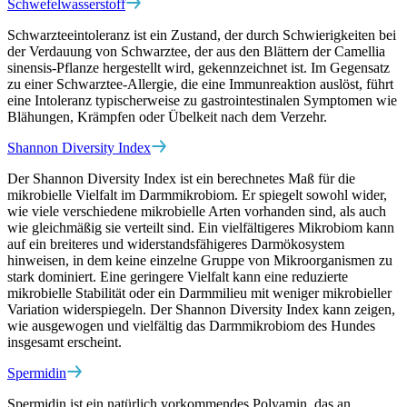
Schwefelwasserstoff
Schwarzteeintoleranz ist ein Zustand, der durch Schwierigkeiten bei
der Verdauung von Schwarztee, der aus den Blättern der Camellia
sinensis-Pflanze hergestellt wird, gekennzeichnet ist. Im Gegensatz
zu einer Schwarztee-Allergie, die eine Immunreaktion auslöst, führt
eine Intoleranz typischerweise zu gastrointestinalen Symptomen wie
Blähungen, Krämpfen oder Übelkeit nach dem Verzehr.
Shannon Diversity Index
Der Shannon Diversity Index ist ein berechnetes Maß für die
mikrobielle Vielfalt im Darmmikrobiom. Er spiegelt sowohl wider,
wie viele verschiedene mikrobielle Arten vorhanden sind, als auch
wie gleichmäßig sie verteilt sind. Ein vielfältigeres Mikrobiom kann
auf ein breiteres und widerstandsfähigeres Darmökosystem
hinweisen, in dem keine einzelne Gruppe von Mikroorganismen zu
stark dominiert. Eine geringere Vielfalt kann eine reduzierte
mikrobielle Stabilität oder ein Darmmilieu mit weniger mikrobieller
Variation widerspiegeln. Der Shannon Diversity Index kann zeigen,
wie ausgewogen und vielfältig das Darmmikrobiom des Hundes
insgesamt erscheint.
Spermidin
Spermidin ist ein natürlich vorkommendes Polyamin, das an