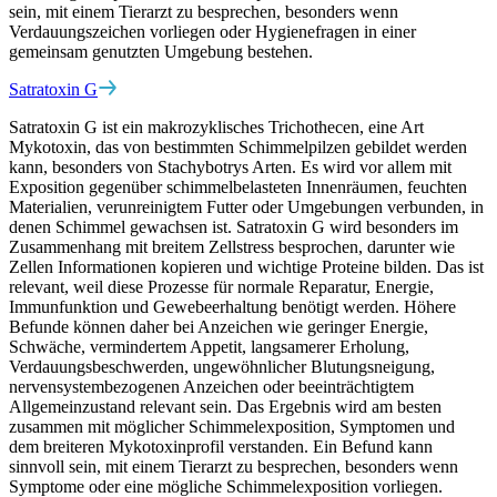
sein, mit einem Tierarzt zu besprechen, besonders wenn
Verdauungszeichen vorliegen oder Hygienefragen in einer
gemeinsam genutzten Umgebung bestehen.
Satratoxin G
Satratoxin G ist ein makrozyklisches Trichothecen, eine Art
Mykotoxin, das von bestimmten Schimmelpilzen gebildet werden
kann, besonders von Stachybotrys Arten. Es wird vor allem mit
Exposition gegenüber schimmelbelasteten Innenräumen, feuchten
Materialien, verunreinigtem Futter oder Umgebungen verbunden, in
denen Schimmel gewachsen ist. Satratoxin G wird besonders im
Zusammenhang mit breitem Zellstress besprochen, darunter wie
Zellen Informationen kopieren und wichtige Proteine bilden. Das ist
relevant, weil diese Prozesse für normale Reparatur, Energie,
Immunfunktion und Gewebeerhaltung benötigt werden. Höhere
Befunde können daher bei Anzeichen wie geringer Energie,
Schwäche, vermindertem Appetit, langsamerer Erholung,
Verdauungsbeschwerden, ungewöhnlicher Blutungsneigung,
nervensystembezogenen Anzeichen oder beeinträchtigtem
Allgemeinzustand relevant sein. Das Ergebnis wird am besten
zusammen mit möglicher Schimmelexposition, Symptomen und
dem breiteren Mykotoxinprofil verstanden. Ein Befund kann
sinnvoll sein, mit einem Tierarzt zu besprechen, besonders wenn
Symptome oder eine mögliche Schimmelexposition vorliegen.