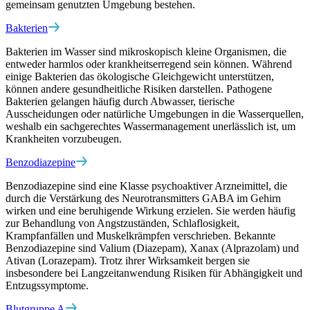
gemeinsam genutzten Umgebung bestehen.
Bakterien
Bakterien im Wasser sind mikroskopisch kleine Organismen, die
entweder harmlos oder krankheitserregend sein können. Während
einige Bakterien das ökologische Gleichgewicht unterstützen,
können andere gesundheitliche Risiken darstellen. Pathogene
Bakterien gelangen häufig durch Abwasser, tierische
Ausscheidungen oder natürliche Umgebungen in die Wasserquellen,
weshalb ein sachgerechtes Wassermanagement unerlässlich ist, um
Krankheiten vorzubeugen.
Benzodiazepine
Benzodiazepine sind eine Klasse psychoaktiver Arzneimittel, die
durch die Verstärkung des Neurotransmitters GABA im Gehirn
wirken und eine beruhigende Wirkung erzielen. Sie werden häufig
zur Behandlung von Angstzuständen, Schlaflosigkeit,
Krampfanfällen und Muskelkrämpfen verschrieben. Bekannte
Benzodiazepine sind Valium (Diazepam), Xanax (Alprazolam) und
Ativan (Lorazepam). Trotz ihrer Wirksamkeit bergen sie
insbesondere bei Langzeitanwendung Risiken für Abhängigkeit und
Entzugssymptome.
Blutgruppe A