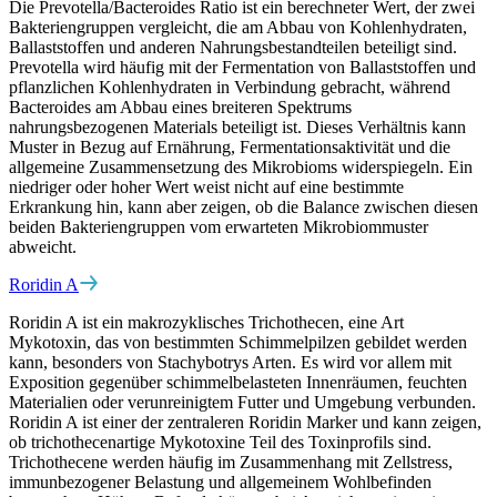
Die Prevotella/Bacteroides Ratio ist ein berechneter Wert, der zwei
Bakteriengruppen vergleicht, die am Abbau von Kohlenhydraten,
Ballaststoffen und anderen Nahrungsbestandteilen beteiligt sind.
Prevotella wird häufig mit der Fermentation von Ballaststoffen und
pflanzlichen Kohlenhydraten in Verbindung gebracht, während
Bacteroides am Abbau eines breiteren Spektrums
nahrungsbezogenen Materials beteiligt ist. Dieses Verhältnis kann
Muster in Bezug auf Ernährung, Fermentationsaktivität und die
allgemeine Zusammensetzung des Mikrobioms widerspiegeln. Ein
niedriger oder hoher Wert weist nicht auf eine bestimmte
Erkrankung hin, kann aber zeigen, ob die Balance zwischen diesen
beiden Bakteriengruppen vom erwarteten Mikrobiommuster
abweicht.
Roridin A
Roridin A ist ein makrozyklisches Trichothecen, eine Art
Mykotoxin, das von bestimmten Schimmelpilzen gebildet werden
kann, besonders von Stachybotrys Arten. Es wird vor allem mit
Exposition gegenüber schimmelbelasteten Innenräumen, feuchten
Materialien oder verunreinigtem Futter und Umgebung verbunden.
Roridin A ist einer der zentraleren Roridin Marker und kann zeigen,
ob trichothecenartige Mykotoxine Teil des Toxinprofils sind.
Trichothecene werden häufig im Zusammenhang mit Zellstress,
immunbezogener Belastung und allgemeinem Wohlbefinden