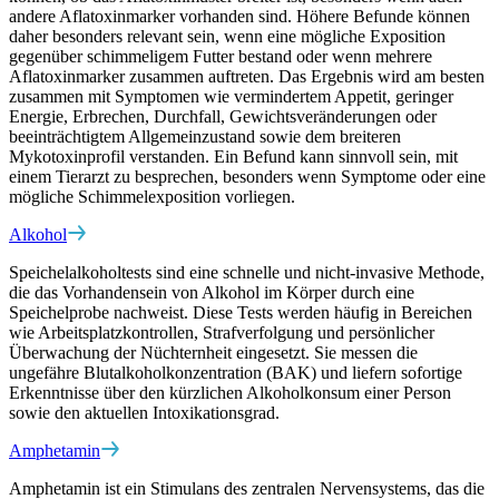
andere Aflatoxinmarker vorhanden sind. Höhere Befunde können
daher besonders relevant sein, wenn eine mögliche Exposition
gegenüber schimmeligem Futter bestand oder wenn mehrere
Aflatoxinmarker zusammen auftreten. Das Ergebnis wird am besten
zusammen mit Symptomen wie vermindertem Appetit, geringer
Energie, Erbrechen, Durchfall, Gewichtsveränderungen oder
beeinträchtigtem Allgemeinzustand sowie dem breiteren
Mykotoxinprofil verstanden. Ein Befund kann sinnvoll sein, mit
einem Tierarzt zu besprechen, besonders wenn Symptome oder eine
mögliche Schimmelexposition vorliegen.
Alkohol
Speichelalkoholtests sind eine schnelle und nicht-invasive Methode,
die das Vorhandensein von Alkohol im Körper durch eine
Speichelprobe nachweist. Diese Tests werden häufig in Bereichen
wie Arbeitsplatzkontrollen, Strafverfolgung und persönlicher
Überwachung der Nüchternheit eingesetzt. Sie messen die
ungefähre Blutalkoholkonzentration (BAK) und liefern sofortige
Erkenntnisse über den kürzlichen Alkoholkonsum einer Person
sowie den aktuellen Intoxikationsgrad.
Amphetamin
Amphetamin ist ein Stimulans des zentralen Nervensystems, das die