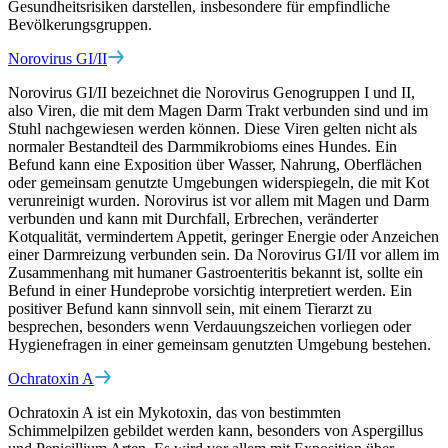
Gesundheitsrisiken darstellen, insbesondere für empfindliche
Bevölkerungsgruppen.
Norovirus GI/II
Norovirus GI/II bezeichnet die Norovirus Genogruppen I und II,
also Viren, die mit dem Magen Darm Trakt verbunden sind und im
Stuhl nachgewiesen werden können. Diese Viren gelten nicht als
normaler Bestandteil des Darmmikrobioms eines Hundes. Ein
Befund kann eine Exposition über Wasser, Nahrung, Oberflächen
oder gemeinsam genutzte Umgebungen widerspiegeln, die mit Kot
verunreinigt wurden. Norovirus ist vor allem mit Magen und Darm
verbunden und kann mit Durchfall, Erbrechen, veränderter
Kotqualität, vermindertem Appetit, geringer Energie oder Anzeichen
einer Darmreizung verbunden sein. Da Norovirus GI/II vor allem im
Zusammenhang mit humaner Gastroenteritis bekannt ist, sollte ein
Befund in einer Hundeprobe vorsichtig interpretiert werden. Ein
positiver Befund kann sinnvoll sein, mit einem Tierarzt zu
besprechen, besonders wenn Verdauungszeichen vorliegen oder
Hygienefragen in einer gemeinsam genutzten Umgebung bestehen.
Ochratoxin A
Ochratoxin A ist ein Mykotoxin, das von bestimmten
Schimmelpilzen gebildet werden kann, besonders von Aspergillus