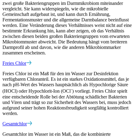
zwei große Bakteriengruppen im Darmmikrobiom miteinander
vergleicht. Sie kann widerspiegeln, wie die mikrobielle
Gemeinschaft aufgebaut ist, und kann durch Ernährung,
Fermentationsmuster und die allgemeine Darmbalance beeinflusst
werden. Eine Veränderung dieses Verhältnisses weist nicht auf eine
bestimmte Erkrankung hin, kann aber zeigen, ob das Verhältnis
zwischen diesen beiden großen Bakteriengruppen vom erwarteten
Mikrobiommuster abweicht. Die Bedeutung hängt vom breiteren
Darmprofil ab und davon, wie die anderen Mikrobiommarker
zusammen erscheinen.
Freies Chlor
Freies Chlor ist ein Maß für den im Wasser zur Desinfektion
verfügbaren Chloranteil. Es ist ein starkes Oxidationsmittel, das je
nach pH-Wert des Wassers hauptsächlich als Hypochlorige Säure
(HOCl) oder Hypochlorit-Ion (OCl⁻) vorliegt. Freies Chlor spielt
eine entscheidende Rolle bei der Abtötung schädlicher Bakterien
und Viren und trägt so zur Sicherheit des Wassers bei, muss jedoch
aufgrund seiner hohen Reaktionsfreudigkeit sorgfältig kontrolliert
werden.
Gesamtchlor
Gesamtchlor im Wasser ist ein Maß, das die kombinierte