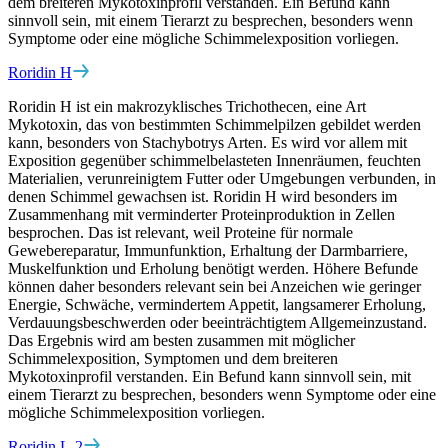
dem breiteren Mykotoxinprofil verstanden. Ein Befund kann
sinnvoll sein, mit einem Tierarzt zu besprechen, besonders wenn
Symptome oder eine mögliche Schimmelexposition vorliegen.
Roridin H
Roridin H ist ein makrozyklisches Trichothecen, eine Art
Mykotoxin, das von bestimmten Schimmelpilzen gebildet werden
kann, besonders von Stachybotrys Arten. Es wird vor allem mit
Exposition gegenüber schimmelbelasteten Innenräumen, feuchten
Materialien, verunreinigtem Futter oder Umgebungen verbunden, in
denen Schimmel gewachsen ist. Roridin H wird besonders im
Zusammenhang mit verminderter Proteinproduktion in Zellen
besprochen. Das ist relevant, weil Proteine für normale
Gewebereparatur, Immunfunktion, Erhaltung der Darmbarriere,
Muskelfunktion und Erholung benötigt werden. Höhere Befunde
können daher besonders relevant sein bei Anzeichen wie geringer
Energie, Schwäche, vermindertem Appetit, langsamerer Erholung,
Verdauungsbeschwerden oder beeinträchtigtem Allgemeinzustand.
Das Ergebnis wird am besten zusammen mit möglicher
Schimmelexposition, Symptomen und dem breiteren
Mykotoxinprofil verstanden. Ein Befund kann sinnvoll sein, mit
einem Tierarzt zu besprechen, besonders wenn Symptome oder eine
mögliche Schimmelexposition vorliegen.
Roridin L-2