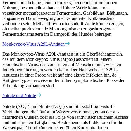
Fermentation beteiligt, einem Prozess, bei dem Darmmikroben
Nahrungsbestandteile abbauen. Höhere Werte können mit
verstärkter methanbezogener Fermentation, Gasbildung, Blähungen,
langsamerer Darmbewegung oder veränderter Kotkonsistenz
verbunden sein. Methanobrevibacter smithii Werte können zeigen,
ob methanproduzierende Mikroorganismen zu gasbezogenen
Fermentationsmustern im Darmprofil des Hundes beitragen.
Monkeypox-Virus A29L-Antigen
Das Monkeypox-Virus A29L-Antigen ist ein Oberflächenprotein,
das mit dem Monkeypox-Virus (Mpox) assoziiert ist, einem
zoonotischen Virus, das von Tieren auf Menschen und zwischen
Individuen übertragen werden kann. Der Nachweis des A29L-
Antigens in einer Probe weist auf eine aktive Infektion hin, da
Antigene typischerweise in der frühen symptomatischen Phase der
Erkrankung vorhanden sind.
Nitrate und Nitrite
Nitrate (NO₃⁻) und Nitrite (NO₂⁻) sind Stickstoff-Sauerstoff-
Verbindungen, die häufig im Wasser vorkommen, entweder aus
natürlichen Quellen oder als Folge von landwirtschaftlichem Abfluss
und industriellen Tätigkeiten. Beide dienen als Indikatoren für die
Wasserqualität und können bei erhöhten Konzentrationen