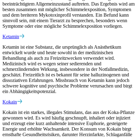
beeinträchtigtem Allgemeinzustand auftreten. Das Ergebnis wird am
besten zusammen mit möglicher Schimmelexposition, Symptomen
und dem breiteren Mykotoxinprofil verstanden. Ein Befund kann
sinnvoll sein, mit einem Tierarzt zu besprechen, besonders wenn
Symptome oder eine mögliche Schimmelexposition vorliegen.
Ketamin
Ketamin ist eine Substanz, die ursprünglich als Anästhetikum
entwickelt wurde und heute sowohl in der medizinischen
Behandlung als auch zu Freizeitzwecken verwendet wird.
Medizinisch wird es wegen seiner sedierenden und
schmerzlindernden Wirkung, insbesondere in der Notfallmedizin,
geschätzt. Freizeitlich ist es bekannt für seine halluzinogenen und
dissoziativen Erfahrungen. Missbrauch von Ketamin kann jedoch
schwere kognitive und psychische Probleme verursachen und birgt
ein Abhängigkeitspotenzial.
Kokain
Kokain ist ein starkes, illegales Stimulans, das aus der Koka-Pflanze
gewonnen wird. Es wird häufig geschnupft, inhaliert oder injiziert
und erzeugt eine kurz anhaltende intensive Euphorie, gesteigerte
Energie und erhöhte Wachsamkeit. Der Konsum von Kokain birgt
ernsthafte Gesundheitsrisiken, darunter Herzinfarkte, Schlaganfälle