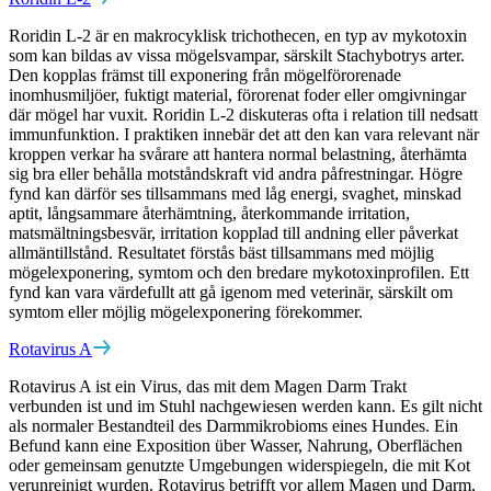
Roridin L-2 är en makrocyklisk trichothecen, en typ av mykotoxin
som kan bildas av vissa mögelsvampar, särskilt Stachybotrys arter.
Den kopplas främst till exponering från mögelförorenade
inomhusmiljöer, fuktigt material, förorenat foder eller omgivningar
där mögel har vuxit. Roridin L-2 diskuteras ofta i relation till nedsatt
immunfunktion. I praktiken innebär det att den kan vara relevant när
kroppen verkar ha svårare att hantera normal belastning, återhämta
sig bra eller behålla motståndskraft vid andra påfrestningar. Högre
fynd kan därför ses tillsammans med låg energi, svaghet, minskad
aptit, långsammare återhämtning, återkommande irritation,
matsmältningsbesvär, irritation kopplad till andning eller påverkat
allmäntillstånd. Resultatet förstås bäst tillsammans med möjlig
mögelexponering, symtom och den bredare mykotoxinprofilen. Ett
fynd kan vara värdefullt att gå igenom med veterinär, särskilt om
symtom eller möjlig mögelexponering förekommer.
Rotavirus A
Rotavirus A ist ein Virus, das mit dem Magen Darm Trakt
verbunden ist und im Stuhl nachgewiesen werden kann. Es gilt nicht
als normaler Bestandteil des Darmmikrobioms eines Hundes. Ein
Befund kann eine Exposition über Wasser, Nahrung, Oberflächen
oder gemeinsam genutzte Umgebungen widerspiegeln, die mit Kot
verunreinigt wurden. Rotavirus betrifft vor allem Magen und Darm,