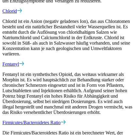
um Entzugssymptome und Verlangen zu reduzieren.
Chlorid
Chlorid ist ein Anion (negativ geladenes Ion), das aus Chloratomen
besteht und ein natürlicher Bestandteil vieler Wasserquellen ist. Es
entsteht durch die Auflösung von chloridhaltigen Salzen wie
Natriumchlorid und Calciumchlorid in der Erdkruste. Chlorid ist
sowohl in Süß- als auch in Salzwasser häufig vorhanden, und seine
Konzentration kann je nach geologischen und Umweltfaktoren
variieren.
Fentanyl
Fentanyl ist ein synthetisches Opioid, das weitaus wirksamer als
Morphin ist. Es wird hauptsächlich zur Behandlung starker oder
chronischer Schmerzen eingesetzt und ist in Form von Pflastern,
Lutschtabletten und Injektionen erhältlich. Aufgrund seiner hohen
Potenz birgt Fentanyl ein hohes Risiko für Abhängigkeit und
Überdosierung, selbst bei niedrigen Dosierungen. Es wird auch
illegal hergestellt und manchmal mit anderen Drogen vermischt, was
das Risiko versehentlicher Überdosierungen erhöht.
Firmicutes/Bacteroidetes Ratio
Die Firmicutes/Bacteroidetes Ratio ist ein berechneter Wert, der