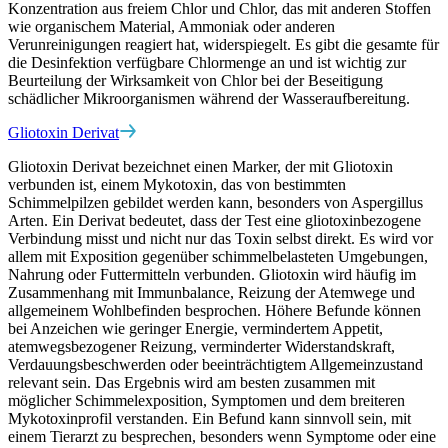
Konzentration aus freiem Chlor und Chlor, das mit anderen Stoffen
wie organischem Material, Ammoniak oder anderen
Verunreinigungen reagiert hat, widerspiegelt. Es gibt die gesamte für
die Desinfektion verfügbare Chlormenge an und ist wichtig zur
Beurteilung der Wirksamkeit von Chlor bei der Beseitigung
schädlicher Mikroorganismen während der Wasseraufbereitung.
Gliotoxin Derivat
Gliotoxin Derivat bezeichnet einen Marker, der mit Gliotoxin
verbunden ist, einem Mykotoxin, das von bestimmten
Schimmelpilzen gebildet werden kann, besonders von Aspergillus
Arten. Ein Derivat bedeutet, dass der Test eine gliotoxinbezogene
Verbindung misst und nicht nur das Toxin selbst direkt. Es wird vor
allem mit Exposition gegenüber schimmelbelasteten Umgebungen,
Nahrung oder Futtermitteln verbunden. Gliotoxin wird häufig im
Zusammenhang mit Immunbalance, Reizung der Atemwege und
allgemeinem Wohlbefinden besprochen. Höhere Befunde können
bei Anzeichen wie geringer Energie, vermindertem Appetit,
atemwegsbezogener Reizung, verminderter Widerstandskraft,
Verdauungsbeschwerden oder beeinträchtigtem Allgemeinzustand
relevant sein. Das Ergebnis wird am besten zusammen mit
möglicher Schimmelexposition, Symptomen und dem breiteren
Mykotoxinprofil verstanden. Ein Befund kann sinnvoll sein, mit
einem Tierarzt zu besprechen, besonders wenn Symptome oder eine