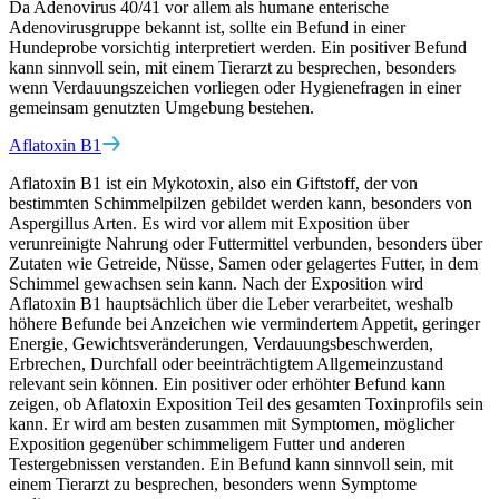
Da Adenovirus 40/41 vor allem als humane enterische
Adenovirusgruppe bekannt ist, sollte ein Befund in einer
Hundeprobe vorsichtig interpretiert werden. Ein positiver Befund
kann sinnvoll sein, mit einem Tierarzt zu besprechen, besonders
wenn Verdauungszeichen vorliegen oder Hygienefragen in einer
gemeinsam genutzten Umgebung bestehen.
Aflatoxin B1
Aflatoxin B1 ist ein Mykotoxin, also ein Giftstoff, der von
bestimmten Schimmelpilzen gebildet werden kann, besonders von
Aspergillus Arten. Es wird vor allem mit Exposition über
verunreinigte Nahrung oder Futtermittel verbunden, besonders über
Zutaten wie Getreide, Nüsse, Samen oder gelagertes Futter, in dem
Schimmel gewachsen sein kann. Nach der Exposition wird
Aflatoxin B1 hauptsächlich über die Leber verarbeitet, weshalb
höhere Befunde bei Anzeichen wie vermindertem Appetit, geringer
Energie, Gewichtsveränderungen, Verdauungsbeschwerden,
Erbrechen, Durchfall oder beeinträchtigtem Allgemeinzustand
relevant sein können. Ein positiver oder erhöhter Befund kann
zeigen, ob Aflatoxin Exposition Teil des gesamten Toxinprofils sein
kann. Er wird am besten zusammen mit Symptomen, möglicher
Exposition gegenüber schimmeligem Futter und anderen
Testergebnissen verstanden. Ein Befund kann sinnvoll sein, mit
einem Tierarzt zu besprechen, besonders wenn Symptome