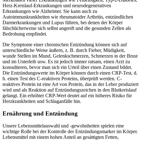
Herz-Kreislauf-Erkrankungen und neurodegenerativen
Erkrankungen wie Alzheimer. Sie kann auch zu
Autoimmunkrankheiten wie rheumatoider Arthritis, entzündlichen
Darmerkrankungen und Lupus führen, bei denen der Körper
fälschlicherweise sich selbst angreift und die gesunden Zellen als
Bedrohung empfindet.
Die Symptome einer chronischen Entzündung können sich auf
unterschiedliche Weise äußern, z. B. durch Fieber, Müdigkeit,
wunde Stellen im Mund, Gelenkschmerzen, Schmerzen in der Brust
und im Unterleib usw. Es ist jedoch immer ratsam, einen Arzt zu
konsultieren, bevor man sich ein Urteil über einen Zustand bildet.
Die Entzündungswerte im Körper können durch einen CRP-Test, d.
h. einen Test des C-reaktiven Proteins, überprüft werden. C-
reaktives Protein ist eine Art von Protein, das in der Leber produziert
wird und als Reaktion auf Entzündungszeichen in den Blutkreislauf
gelangt. Ein erhöhter CRP-Wert deutet auf ein höheres Risiko für
Herzkrankheiten und Schlaganfälle hin.
Ernährung und Entzündung
Unsere Lebensmittelauswahl und -gewohnheiten spielen eine
wichtige Rolle bei der Kontrolle der Entzündungsmarker im Körper.
Lebensmittel mit einem hohen Anteil an gesättigten Fetten,