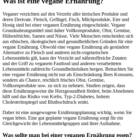
Was ist eine vegane Ernährung?
Veganer verzichten auf den Verzehr aller tierischen Produkte und
deren Derivate. Fleisch, Geflügel, Fisch, Milchprodukte, Eier und
Honig sind bei einer veganen Ernährung eingeschränkt. Vegane
Grundnahrungsmittel sind daher Vollkornprodukte, Obst, Gemüse,
Hülsenfrüchte, Samen und Nüsse. Viele Menschen entscheiden sich
aus ethischen, ökologischen und gesundheitlichen Gründen für eine
vegane Ernährung. Obwohl eine vegane Ernährung als gesündere
Alternative zu Fleisch und anderen nicht-vegetarischen
Lebensmitteln gilt, kann der Verzicht auf nährstoffreiche Zutaten
und der Griff zu veganem Fastfood und anderen verarbeiteten
Lebensmitteln zahlreiche Gesundheitsrisiken bergen. Betrachten Sie
eine vegane Ernährung nicht nur als Einschränkung Ihres Konsums,
sondern als Chance, reichlich frisches Obst, Gemüse,
Vollkornprodukte usw. zu sich zu nehmen. Studien zeigen, dass
diese Ernährungsweise die Herzgesundheit fördert, beim Abnehmen
hilft und das Risiko von Krebs, Typ-2-Diabetes, hohem
Cholesterinspiegel und Bluthochdruck senkt.
Daher ist eine ausgewogene Ernährungsplanung wichtig, wenn Sie
vegan leben. Eine gut geplante vegane Ernährung sorgt für ein
Gleichgewicht der Lebensmittelgruppen und ihrer Aufnahme.
Was sollte man bei einer veganen Ernährung essen?