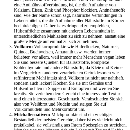
eine Antinährstoffverbindung ist, die die Aufnahme von
Kalzium, Eisen, Zink und Phosphor blockiert. Antinährstoffe
sind, wie der Name schon sagt, natürliche Verbindungen in
Lebensmitteln, die die Aufnahme aller Nährstoffe im Körper
beeinträchtigen. Daher ist es dringend zu empfehlen,
Hülsenfrüchte zusammen mit anderen Lebensmitteln in
unterschiedlichen Mahlzeiten zu sich zu nehmen, anstatt eine
größere Menge auf einmal zu sich zu nehmen.
Vollkorn:
Vollkornprodukte wie Haferflocken, Naturreis,
Quinoa, Buchweizen, Amaranth usw. werden immer
beliebter, vor allem, weil immer mehr Menschen vegan leben.
Sie sind bessere Quellen für Ballaststoffe, komplexe
Kohlenhydrate und andere Nährstoffe, da Kleie und Keime
im Vergleich zu anderen verarbeiteten Getreidesorten wie
raffiniertem Mehl intakt sind. Vollkorn ist nicht nur nahrhaft,
sondern auch lecker! Kochen Sie sie mit Gemüse und
Hülsenfrüchten in Suppen und Eintöpfen und werden Sie
kreativ. Sie verleihen dem Gericht eine interessante Textur
und einen interessanten Geschmack. Verabschieden Sie sich
also von Weißbrot und Nudeln und steigen Sie auf
Vollkornnudeln und Mehrkornbrot um.
Milchalternativen:
Milchprodukte sind ein wichtiger
Bestandteil der meisten Gerichte, daher ist es vielleicht nicht
praktikabel, sie vollständig aus Ihrem Speiseplan zu streichen.