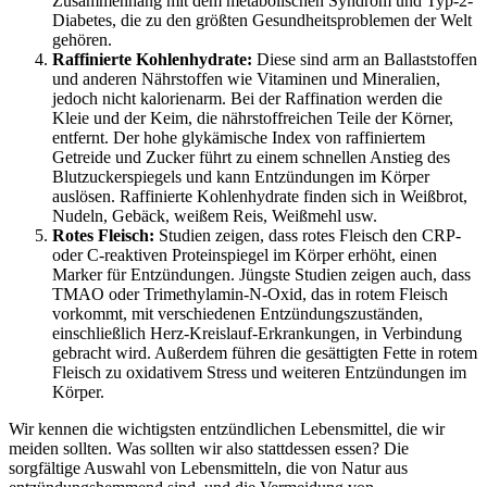
Zusammenhang mit dem metabolischen Syndrom und Typ-2-
Diabetes, die zu den größten Gesundheitsproblemen der Welt
gehören.
Raffinierte Kohlenhydrate:
Diese sind arm an Ballaststoffen
und anderen Nährstoffen wie Vitaminen und Mineralien,
jedoch nicht kalorienarm. Bei der Raffination werden die
Kleie und der Keim, die nährstoffreichen Teile der Körner,
entfernt. Der hohe glykämische Index von raffiniertem
Getreide und Zucker führt zu einem schnellen Anstieg des
Blutzuckerspiegels und kann Entzündungen im Körper
auslösen. Raffinierte Kohlenhydrate finden sich in Weißbrot,
Nudeln, Gebäck, weißem Reis, Weißmehl usw.
Rotes Fleisch:
Studien zeigen, dass rotes Fleisch den CRP-
oder C-reaktiven Proteinspiegel im Körper erhöht, einen
Marker für Entzündungen. Jüngste Studien zeigen auch, dass
TMAO oder Trimethylamin-N-Oxid, das in rotem Fleisch
vorkommt, mit verschiedenen Entzündungszuständen,
einschließlich Herz-Kreislauf-Erkrankungen, in Verbindung
gebracht wird. Außerdem führen die gesättigten Fette in rotem
Fleisch zu oxidativem Stress und weiteren Entzündungen im
Körper.
Wir kennen die wichtigsten entzündlichen Lebensmittel, die wir
meiden sollten. Was sollten wir also stattdessen essen? Die
sorgfältige Auswahl von Lebensmitteln, die von Natur aus