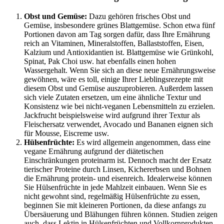
Obst und Gemüse:
Dazu gehören frisches Obst und
Gemüse, insbesondere grünes Blattgemüse. Schon etwa fünf
Portionen davon am Tag sorgen dafür, dass Ihre Ernährung
reich an Vitaminen, Mineralstoffen, Ballaststoffen, Eisen,
Kalzium und Antioxidantien ist. Blattgemüse wie Grünkohl,
Spinat, Pak Choi usw. hat ebenfalls einen hohen
Wassergehalt. Wenn Sie sich an diese neue Ernährungsweise
gewöhnen, wäre es toll, einige Ihrer Lieblingsrezepte mit
diesem Obst und Gemüse auszuprobieren. Außerdem lassen
sich viele Zutaten ersetzen, um eine ähnliche Textur und
Konsistenz wie bei nicht-veganen Lebensmitteln zu erzielen.
Jackfrucht beispielsweise wird aufgrund ihrer Textur als
Fleischersatz verwendet, Avocado und Bananen eignen sich
für Mousse, Eiscreme usw.
Hülsenfrüchte:
Es wird allgemein angenommen, dass eine
vegane Ernährung aufgrund der diätetischen
Einschränkungen proteinarm ist. Dennoch macht der Ersatz
tierischer Proteine ​​durch Linsen, Kichererbsen und Bohnen
die Ernährung protein- und eisenreich. Idealerweise können
Sie Hülsenfrüchte in jede Mahlzeit einbauen. Wenn Sie es
nicht gewohnt sind, regelmäßig Hülsenfrüchte zu essen,
beginnen Sie mit kleineren Portionen, da diese anfangs zu
Übersäuerung und Blähungen führen können. Studien zeigen
auch, dass Lektin in Hülsenfrüchten und Vollkornprodukten