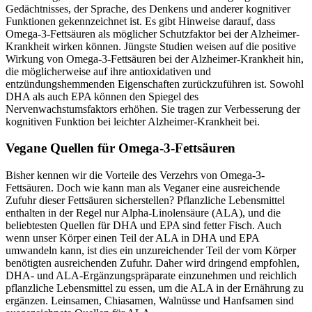
Gedächtnisses, der Sprache, des Denkens und anderer kognitiver
Funktionen gekennzeichnet ist. Es gibt Hinweise darauf, dass
Omega-3-Fettsäuren als möglicher Schutzfaktor bei der Alzheimer-
Krankheit wirken können. Jüngste Studien weisen auf die positive
Wirkung von Omega-3-Fettsäuren bei der Alzheimer-Krankheit hin,
die möglicherweise auf ihre antioxidativen und
entzündungshemmenden Eigenschaften zurückzuführen ist. Sowohl
DHA als auch EPA können den Spiegel des
Nervenwachstumsfaktors erhöhen. Sie tragen zur Verbesserung der
kognitiven Funktion bei leichter Alzheimer-Krankheit bei.
Vegane Quellen für Omega-3-Fettsäuren
Bisher kennen wir die Vorteile des Verzehrs von Omega-3-
Fettsäuren. Doch wie kann man als Veganer eine ausreichende
Zufuhr dieser Fettsäuren sicherstellen? Pflanzliche Lebensmittel
enthalten in der Regel nur Alpha-Linolensäure (ALA), und die
beliebtesten Quellen für DHA und EPA sind fetter Fisch. Auch
wenn unser Körper einen Teil der ALA in DHA und EPA
umwandeln kann, ist dies ein unzureichender Teil der vom Körper
benötigten ausreichenden Zufuhr. Daher wird dringend empfohlen,
DHA- und ALA-Ergänzungspräparate einzunehmen und reichlich
pflanzliche Lebensmittel zu essen, um die ALA in der Ernährung zu
ergänzen. Leinsamen, Chiasamen, Walnüsse und Hanfsamen sind