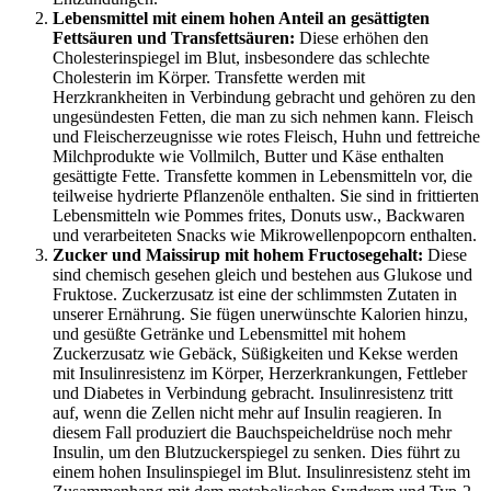
Lebensmittel mit einem hohen Anteil an gesättigten
Fettsäuren und Transfettsäuren:
Diese erhöhen den
Cholesterinspiegel im Blut, insbesondere das schlechte
Cholesterin im Körper. Transfette werden mit
Herzkrankheiten in Verbindung gebracht und gehören zu den
ungesündesten Fetten, die man zu sich nehmen kann. Fleisch
und Fleischerzeugnisse wie rotes Fleisch, Huhn und fettreiche
Milchprodukte wie Vollmilch, Butter und Käse enthalten
gesättigte Fette. Transfette kommen in Lebensmitteln vor, die
teilweise hydrierte Pflanzenöle enthalten. Sie sind in frittierten
Lebensmitteln wie Pommes frites, Donuts usw., Backwaren
und verarbeiteten Snacks wie Mikrowellenpopcorn enthalten.
Zucker und Maissirup mit hohem Fructosegehalt:
Diese
sind chemisch gesehen gleich und bestehen aus Glukose und
Fruktose. Zuckerzusatz ist eine der schlimmsten Zutaten in
unserer Ernährung. Sie fügen unerwünschte Kalorien hinzu,
und gesüßte Getränke und Lebensmittel mit hohem
Zuckerzusatz wie Gebäck, Süßigkeiten und Kekse werden
mit Insulinresistenz im Körper, Herzerkrankungen, Fettleber
und Diabetes in Verbindung gebracht. Insulinresistenz tritt
auf, wenn die Zellen nicht mehr auf Insulin reagieren. In
diesem Fall produziert die Bauchspeicheldrüse noch mehr
Insulin, um den Blutzuckerspiegel zu senken. Dies führt zu
einem hohen Insulinspiegel im Blut. Insulinresistenz steht im