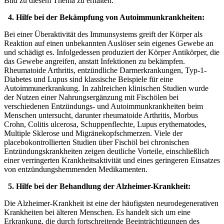
Bild zu diesem Thema zu erhalten.
4. Hilfe bei der Bekämpfung von Autoimmunkrankheiten:
Bei einer Überaktivität des Immunsystems greift der Körper als
Reaktion auf einen unbekannten Auslöser sein eigenes Gewebe an
und schädigt es. Infolgedessen produziert der Körper Antikörper, die
das Gewebe angreifen, anstatt Infektionen zu bekämpfen.
Rheumatoide Arthritis, entzündliche Darmerkrankungen, Typ-1-
Diabetes und Lupus sind klassische Beispiele für eine
Autoimmunerkrankung. In zahlreichen klinischen Studien wurde
der Nutzen einer Nahrungsergänzung mit Fischölen bei
verschiedenen Entzündungs- und Autoimmunkrankheiten beim
Menschen untersucht, darunter rheumatoide Arthritis, Morbus
Crohn, Colitis ulcerosa, Schuppenflechte, Lupus erythematodes,
Multiple Sklerose und Migränekopfschmerzen. Viele der
placebokontrollierten Studien über Fischöl bei chronischen
Entzündungskrankheiten zeigen deutliche Vorteile, einschließlich
einer verringerten Krankheitsaktivität und eines geringeren Einsatzes
von entzündungshemmenden Medikamenten.
5. Hilfe bei der Behandlung der Alzheimer-Krankheit:
Die Alzheimer-Krankheit ist eine der häufigsten neurodegenerativen
Krankheiten bei älteren Menschen. Es handelt sich um eine
Erkrankung, die durch fortschreitende Beeinträchtigungen des