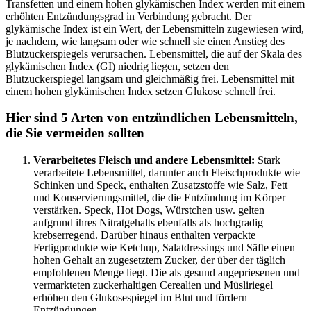
Transfetten und einem hohen glykämischen Index werden mit einem
erhöhten Entzündungsgrad in Verbindung gebracht. Der
glykämische Index ist ein Wert, der Lebensmitteln zugewiesen wird,
je nachdem, wie langsam oder wie schnell sie einen Anstieg des
Blutzuckerspiegels verursachen. Lebensmittel, die auf der Skala des
glykämischen Index (GI) niedrig liegen, setzen den
Blutzuckerspiegel langsam und gleichmäßig frei. Lebensmittel mit
einem hohen glykämischen Index setzen Glukose schnell frei.
Hier sind 5 Arten von entzündlichen Lebensmitteln,
die Sie vermeiden sollten
Verarbeitetes Fleisch und andere Lebensmittel:
Stark
verarbeitete Lebensmittel, darunter auch Fleischprodukte wie
Schinken und Speck, enthalten Zusatzstoffe wie Salz, Fett
und Konservierungsmittel, die die Entzündung im Körper
verstärken. Speck, Hot Dogs, Würstchen usw. gelten
aufgrund ihres Nitratgehalts ebenfalls als hochgradig
krebserregend. Darüber hinaus enthalten verpackte
Fertigprodukte wie Ketchup, Salatdressings und Säfte einen
hohen Gehalt an zugesetztem Zucker, der über der täglich
empfohlenen Menge liegt. Die als gesund angepriesenen und
vermarkteten zuckerhaltigen Cerealien und Müsliriegel
erhöhen den Glukosespiegel im Blut und fördern
Entzündungen.