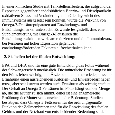
In einer klinischen Studie mit Tankstellenarbeitern, die aufgrund der
Exposition gegenüber handelsüblichen Benzin- und Dieselpartikeln
oxidativem Stress und Veränderungen im Gleichgewicht des
Immunsystems ausgesetzt sein könnten, wurde die Wirkung von
Omega-3-Fettsäurepräparaten auf Entzündungs- und
Entzündungsmarker untersucht. Es wurde festgestellt, dass eine
Supplementierung mit Omega-3-Fettsäuren die
Entzündungsreaktionen wirksam reduzieren und die Immuntoleranz
bei Personen mit hoher Exposition gegenüber
entzündungsfördernden Faktoren aufrechterhalten kann.
2. Sie helfen bei der fötalen Entwicklung:
EPA und DHA sind für eine gute Entwicklung des Fötus während
der Schwangerschaft unerlässlich. Die mütterliche Ernährung ist für
den Fötus lebenswichtig, und Ärzte betonen immer wieder, dass die
Ernährung einen ausreichenden Kalorien- und Eiweißbedarf haben
muss, aber seit kurzem werden auch Fettsäuren als wichtig erachtet.
Der Gehalt an Omega-3-Fettsäuren im Fötus hängt von der Menge
ab, die die Mutter zu sich nimmt, daher ist eine angemessene
Ernährung der Mutter von entscheidender Bedeutung. Studien
bestätigen, dass Omega-3-Fettsäuren für die ordnungsgemäße
Funktion der Zellmembranen und für die Entwicklung des fötalen
Gehirns und der Netzhaut von entscheidender Bedeutung sind.