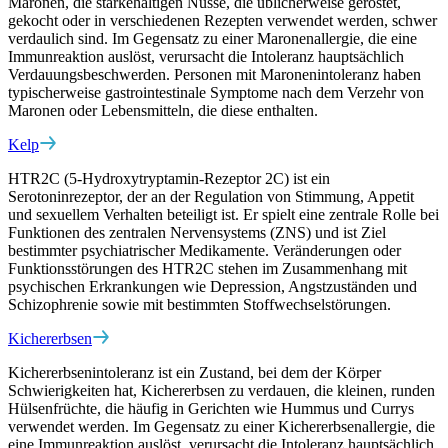
Maronen, die stärkehaltigen Nüsse, die üblicherweise geröstet,
gekocht oder in verschiedenen Rezepten verwendet werden, schwer
verdaulich sind. Im Gegensatz zu einer Maronenallergie, die eine
Immunreaktion auslöst, verursacht die Intoleranz hauptsächlich
Verdauungsbeschwerden. Personen mit Maronenintoleranz haben
typischerweise gastrointestinale Symptome nach dem Verzehr von
Maronen oder Lebensmitteln, die diese enthalten.
Kelp
HTR2C (5-Hydroxytryptamin-Rezeptor 2C) ist ein
Serotoninrezeptor, der an der Regulation von Stimmung, Appetit
und sexuellem Verhalten beteiligt ist. Er spielt eine zentrale Rolle bei
Funktionen des zentralen Nervensystems (ZNS) und ist Ziel
bestimmter psychiatrischer Medikamente. Veränderungen oder
Funktionsstörungen des HTR2C stehen im Zusammenhang mit
psychischen Erkrankungen wie Depression, Angstzuständen und
Schizophrenie sowie mit bestimmten Stoffwechselstörungen.
Kichererbsen
Kichererbsenintoleranz ist ein Zustand, bei dem der Körper
Schwierigkeiten hat, Kichererbsen zu verdauen, die kleinen, runden
Hülsenfrüchte, die häufig in Gerichten wie Hummus und Currys
verwendet werden. Im Gegensatz zu einer Kichererbsenallergie, die
eine Immunreaktion auslöst, verursacht die Intoleranz hauptsächlich